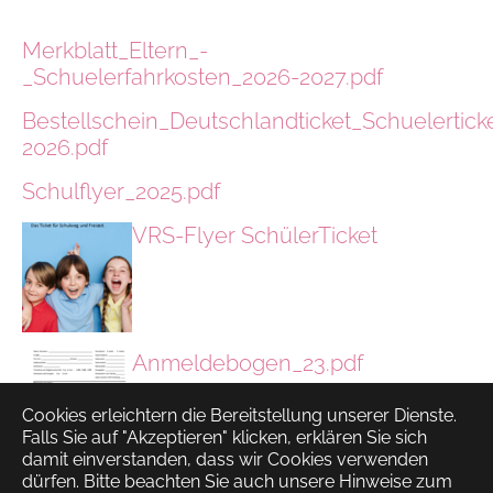
Merkblatt_Eltern_-
_Schuelerfahrkosten_2026-2027.pdf
Bestellschein_Deutschlandticket_Schuelertic
2026.pdf
Schulflyer_2025.pdf
VRS-Flyer SchülerTicket
Anmeldebogen_23.pdf
Cookies erleichtern die Bereitstellung unserer Dienste.
Falls Sie auf "Akzeptieren" klicken, erklären Sie sich
damit einverstanden, dass wir Cookies verwenden
dürfen. Bitte beachten Sie auch unsere Hinweise zum